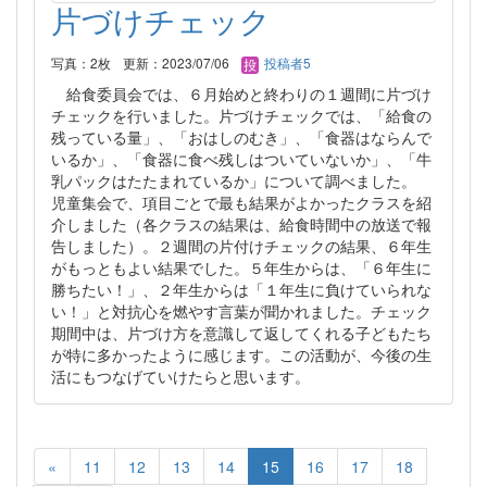
片づけチェック
写真：2枚
更新：2023/07/06
投稿者5
給食委員会では、６月始めと終わりの１週間に片づけ
チェックを行いました。片づけチェックでは、「給食の
残っている量」、「おはしのむき」、「食器はならんで
いるか」、「食器に食べ残しはついていないか」、「牛
乳パックはたたまれているか」について調べました。
児童集会で、項目ごとで最も結果がよかったクラスを紹
介しました（各クラスの結果は、給食時間中の放送で報
告しました）。２週間の片付けチェックの結果、６年生
がもっともよい結果でした。５年生からは、「６年生に
勝ちたい！」、２年生からは「１年生に負けていられな
い！」と対抗心を燃やす言葉が聞かれました。チェック
期間中は、片づけ方を意識して返してくれる子どもたち
が特に多かったように感じます。この活動が、今後の生
活にもつなげていけたらと思います。
«
11
12
13
14
15
16
17
18