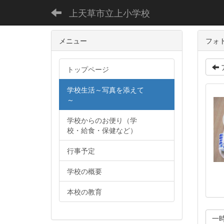
上天草市立上小学校
メニュー
フォ
トップページ
学校生活～写真を添えて
～
学校からのお便り（学
校・給食・保健など）
行事予定
学校の概要
本校の教育
一