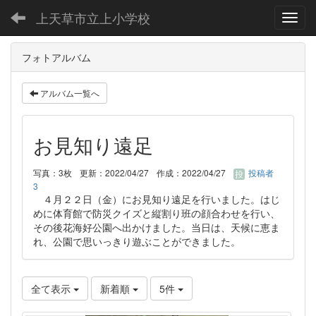
上天草市立上小学校
Toggl
フォトアルバム
アルバム一覧へ
お見知り遠足
写真：3枚
更新：2022/04/27
作成：2022/04/27
投稿者
3
４月２２日（金）にお見知り遠足を行いました。はじ
めに体育館で防災クイズと縦割り班の顔合わせを行い、
その後花海好公園へ出かけました。当日は、天候に恵ま
れ、公園で思いっきり遊ぶことができました。
全て表示
新着順
5件