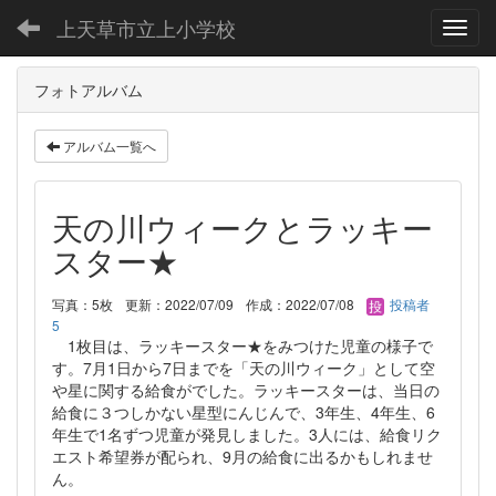
上天草市立上小学校
Toggl
フォトアルバム
アルバム一覧へ
天の川ウィークとラッキー
スター★
写真：5枚
更新：2022/07/09
作成：2022/07/08
投稿者
5
1枚目は、ラッキースター★をみつけた児童の様子で
す。7月1日から7日までを「天の川ウィーク」として空
や星に関する給食がでした。ラッキースターは、当日の
給食に３つしかない星型にんじんで、3年生、4年生、6
年生で1名ずつ児童が発見しました。3人には、給食リク
エスト希望券が配られ、9月の給食に出るかもしれませ
ん。