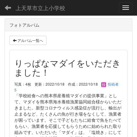
上天草市立上小学校
Toggl
フォトアルバム
アルバム一覧へ
りっぱなマダイをいただき
ました！
写真：4枚
更新：2022/10/18
作成：2022/10/18
投稿者
5
「学校給食への熊本県産養殖マダイの提供事業」とし
て、マダイを熊本県海水養殖漁業協同組合様からいただ
きました。新型コロナウィルス感染症が流行し、輸出が
止まるなど、たくさんの魚が行き場をなくして、漁業者
が困っています。そこで子どもたちに給食で魚をたべて
もらい、漁業者を応援してもらうために始められた取り
組みです。いただいた「マダイ」は、「塩焼き」にして