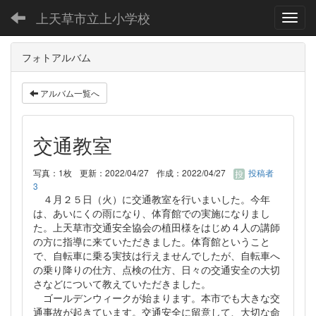
上天草市立上小学校
Toggl
フォトアルバム
アルバム一覧へ
交通教室
写真：1枚
更新：2022/04/27
作成：2022/04/27
投稿者
3
４月２５日（火）に交通教室を行いまいした。今年
は、あいにくの雨になり、体育館での実施になりまし
た。上天草市交通安全協会の植田様をはじめ４人の講師
の方に指導に来ていただきました。体育館ということ
で、自転車に乗る実技は行えませんでしたが、自転車へ
の乗り降りの仕方、点検の仕方、日々の交通安全の大切
さなどについて教えていただきました。
ゴールデンウィークが始まります。本市でも大きな交
通事故が起きています。交通安全に留意して、大切な命