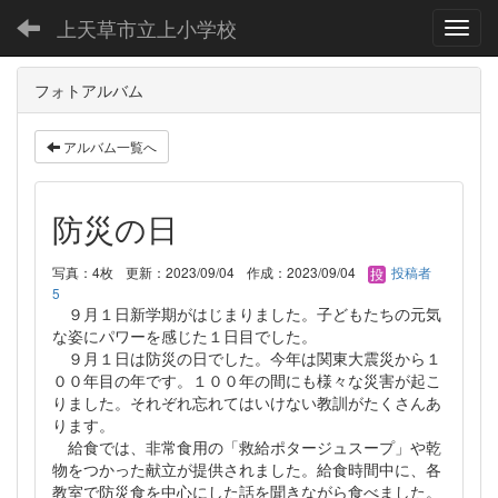
上天草市立上小学校
Toggl
フォトアルバム
アルバム一覧へ
防災の日
写真：4枚
更新：2023/09/04
作成：2023/09/04
投稿者
5
９月１日新学期がはじまりました。子どもたちの元気
な姿にパワーを感じた１日目でした。
９月１日は防災の日でした。今年は関東大震災から１
００年目の年です。１００年の間にも様々な災害が起こ
りました。それぞれ忘れてはいけない教訓がたくさんあ
ります。
給食では、非常食用の「救給ポタージュスープ」や乾
物をつかった献立が提供されました。給食時間中に、各
教室で防災食を中心にした話を聞きながら食べました。