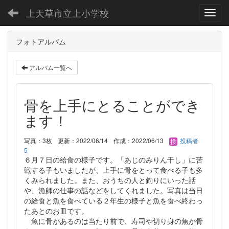
上天草市立上小学校
Toggl
フォトアルバム
アルバム一覧へ
骨を上手にとることができ
ます！
写真：3枚
更新：2022/06/14
作成：2022/06/13
投稿者
5
６月７日の給食の様子です。「あじのみりん干し」に苦
戦する子もいましたが、上手に骨をとって食べる子も多
くみられました。また、おうちの人と釣りにいった話
や、漁師の仕事の話などをしてくれました。写真は当日
の給食と魚を食べている２年生の様子と魚を食べ終わっ
たあとのお皿です。
魚に骨があるのは当たり前で、寿司や切り身の魚が骨