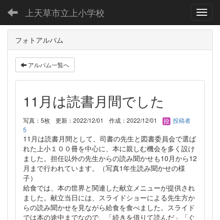
上天草市立上小学校
Toggl
フォトアルバム
アルバム一覧へ
11月は読書月間でした
写真：5枚
更新：2022/12/01
作成：2022/12/01
投稿者
5
11月は読書月間として、司書の先生と図書委員会で選ば
れた上小１００冊を中心に、本に親しむ機会を多く設け
ました。担任以外の先生からの読み聞かせも10月から12
月まで行われています。（写真1年生読み聞かせの様
子）
給食では、本の世界と関連した献立メニューが提供され
ました。献立当日には、スライドショーによる先生方か
らの読み聞かせを見ながら給食を食べました。スライド
では本の途中までなので、「続きを借りて読んだ」「ぐ