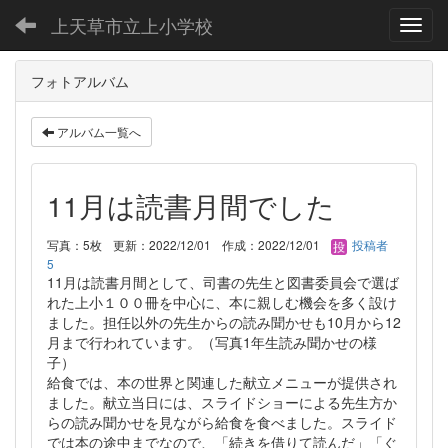
上天草市立上小学校
Toggl
フォトアルバム
アルバム一覧へ
11月は読書月間でした
写真：5枚
更新：2022/12/01
作成：2022/12/01
投稿者
5
11月は読書月間として、司書の先生と図書委員会で選ば
れた上小１００冊を中心に、本に親しむ機会を多く設け
ました。担任以外の先生からの読み聞かせも10月から12
月まで行われています。（写真1年生読み聞かせの様
子）
給食では、本の世界と関連した献立メニューが提供され
ました。献立当日には、スライドショーによる先生方か
らの読み聞かせを見ながら給食を食べました。スライド
では本の途中までなので、「続きを借りて読んだ」「ぐ