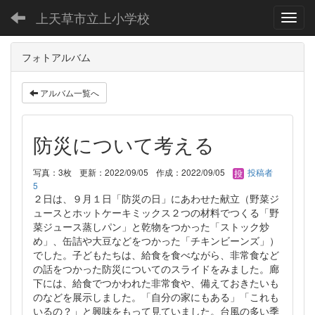
上天草市立上小学校
Toggl
フォトアルバム
アルバム一覧へ
防災について考える
写真：3枚
更新：2022/09/05
作成：2022/09/05
投稿者
5
２日は、９月１日「防災の日」にあわせた献立（野菜ジ
ュースとホットケーキミックス２つの材料でつくる「野
菜ジュース蒸しパン」と乾物をつかった「ストック炒
め」、缶詰や大豆などをつかった「チキンビーンズ」）
でした。子どもたちは、給食を食べながら、非常食など
の話をつかった防災についてのスライドをみました。廊
下には、給食でつかわれた非常食や、備えておきたいも
のなどを展示しました。「自分の家にもある」「これも
いるの？」と興味をもって見ていました。台風の多い季