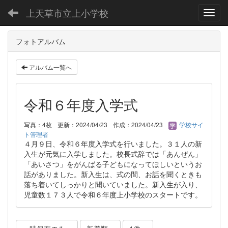
上天草市立上小学校
Toggl
フォトアルバム
アルバム一覧へ
令和６年度入学式
写真：4枚
更新：2024/04/23
作成：2024/04/23
学校サイ
ト管理者
４月９日、令和６年度入学式を行いました。３１人の新
入生が元気に入学しました。校長式辞では「あんぜん」
「あいさつ」をがんばる子どもになってほしいというお
話がありました。新入生は、式の間、お話を聞くときも
落ち着いてしっかりと聞いていました。新入生が入り、
児童数１７３人で令和６年度上小学校のスタートです。