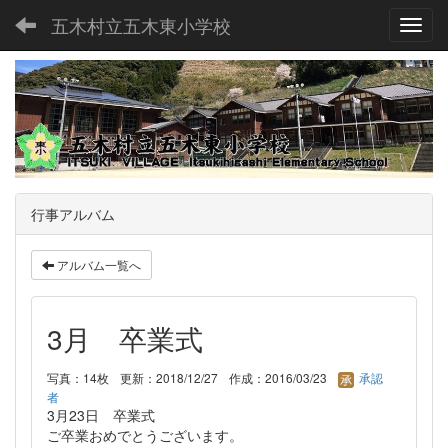
五木村立五木東小学校
Toggl
行事アルバム
アルバム一覧へ
3月 卒業式
写真：14枚
更新：2018/12/27
作成：2016/03/23
承認
者
3月23日 卒業式
ご卒業おめでとうございます。