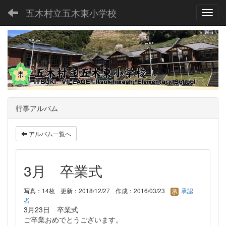
五木村立五木東小学校
Toggl
行事アルバム
アルバム一覧へ
3月 卒業式
写真：14枚
更新：2018/12/27
作成：2016/03/23
承認
者
3月23日 卒業式
ご卒業おめでとうございます。