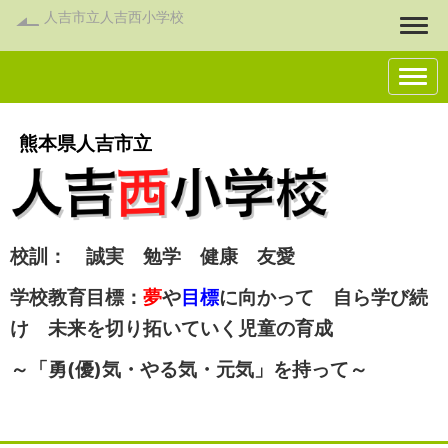
人吉市立人吉西小学校
Togg
熊本県人吉市立
校訓： 誠実 勉学 健康 友愛
学校教育目標：
夢
や
目標
に向かって 自ら学び続
け 未来を切り拓いていく児童の育成
～「勇(優)気・やる気・元気」を持って～