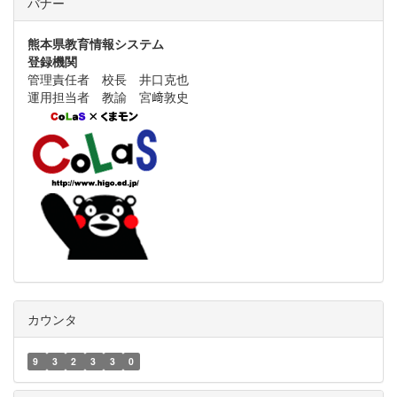
バナー
熊本県教育情報システム
登録機関
管理責任者 校長 井口克也
運用担当者 教諭 宮﨑敦史
カウンタ
9
3
2
3
3
0