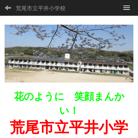
荒尾市立平井小学校
Toggl
花のように 笑顔まんか
い！
荒尾市立平井小学