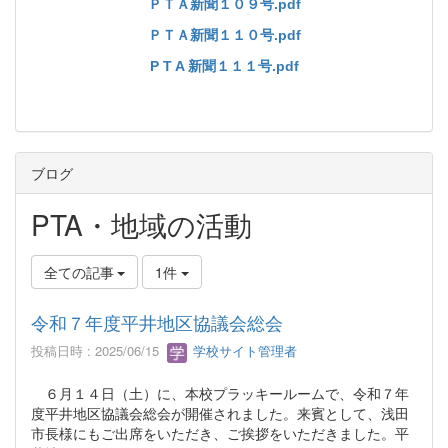
ＰＴＡ新聞１０９号.pdf
ＰＴＡ新聞１１０号.pdf
P T A 新聞１１１号.pdf
ブログ
PTA・地域の活動
全ての記事
1件
令和７年度平井地区協議会総会
投稿日時 : 2025/06/15
学校サイト管理者
６月１４日（土）に、本校プラッキールームで、令和７年
度平井地区協議会総会が開催されました。来賓として、浅田
市長様にもご出席をいただき、ご挨拶をいただきました。平