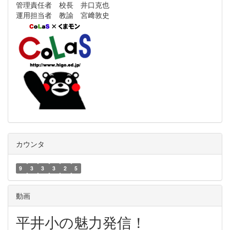
管理責任者 校長 井口克也
運用担当者 教諭 宮﨑敦史
カウンタ
9
3
3
3
2
5
動画
平井小の魅力発信！