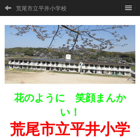
荒尾市立平井小学校
Toggl
花のように 笑顔まんか
い！
荒尾市立平井小学