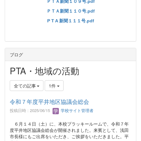
ＰＴＡ新聞１０９号.pdf
ＰＴＡ新聞１１０号.pdf
P T A 新聞１１１号.pdf
ブログ
PTA・地域の活動
全ての記事
1件
令和７年度平井地区協議会総会
投稿日時 : 2025/06/15
学校サイト管理者
６月１４日（土）に、本校プラッキールームで、令和７年
度平井地区協議会総会が開催されました。来賓として、浅田
市長様にもご出席をいただき、ご挨拶をいただきました。平