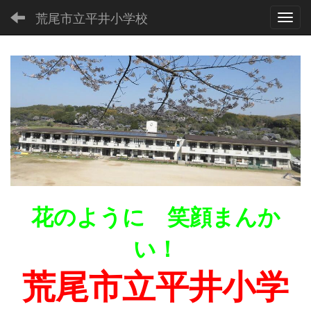
荒尾市立平井小学校
Toggl
花のように 笑顔まんか
い！
荒尾市立平井小学