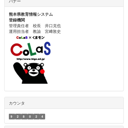
バナー
熊本県教育情報システム
登録機関
管理責任者 校長 井口克也
運用担当者 教諭 宮﨑敦史
カウンタ
9
2
8
0
2
4