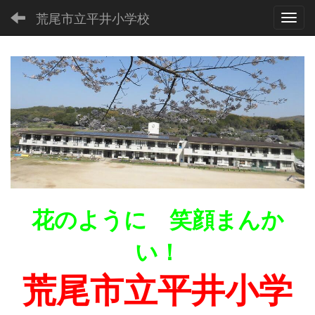
荒尾市立平井小学校
Toggl
花のように 笑顔まんか
い！
荒尾市立平井小学