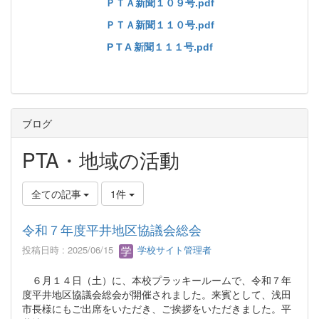
ＰＴＡ新聞１０９号.pdf
ＰＴＡ新聞１１０号.pdf
P T A 新聞１１１号.pdf
ブログ
PTA・地域の活動
全ての記事
1件
令和７年度平井地区協議会総会
投稿日時 : 2025/06/15
学校サイト管理者
６月１４日（土）に、本校プラッキールームで、令和７年
度平井地区協議会総会が開催されました。来賓として、浅田
市長様にもご出席をいただき、ご挨拶をいただきました。平