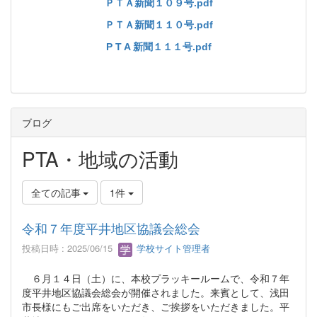
ＰＴＡ新聞１０９号.pdf
ＰＴＡ新聞１１０号.pdf
P T A 新聞１１１号.pdf
ブログ
PTA・地域の活動
全ての記事
1件
令和７年度平井地区協議会総会
投稿日時 : 2025/06/15
学校サイト管理者
６月１４日（土）に、本校プラッキールームで、令和７年
度平井地区協議会総会が開催されました。来賓として、浅田
市長様にもご出席をいただき、ご挨拶をいただきました。平