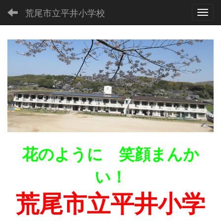
荒尾市立平井小学校
Toggl
花のように 笑顔まんか
い！
荒尾市立平井小学