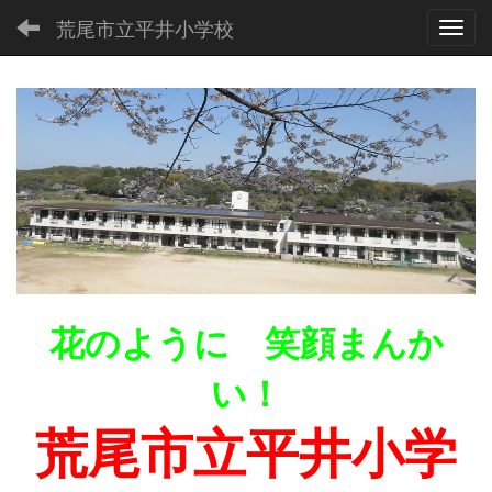
荒尾市立平井小学校
Toggl
花のように 笑顔まんか
い！
荒尾市立平井小学