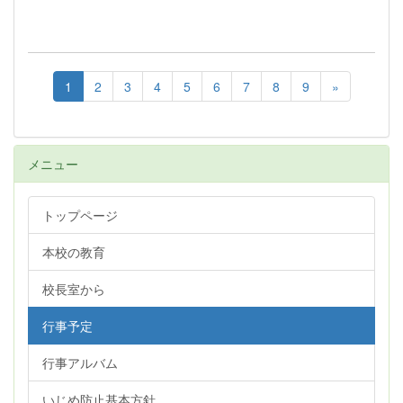
1
2
3
4
5
6
7
8
9
»
メニュー
トップページ
本校の教育
校長室から
行事予定
行事アルバム
いじめ防止基本方針