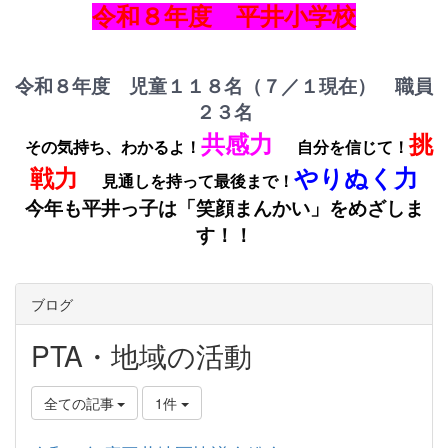
令和８年度 平井小学校
令和８年度 児童１１８名（７／１現在） 職員
２３名
共感力
挑
その気持ち、わかるよ！
自分を信じて！
戦力
やりぬく力
見通しを持って最後まで！
今年も平井っ子は「笑顔まんかい」をめざしま
す！！
ブログ
PTA・地域の活動
全ての記事
1件