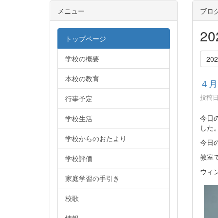
メニュー
ブロ
2
トップページ
学校の概要
20
本校の教育
４月
投稿日時
行事予定
今日
学校生活
した
学校からのおたより
今日
教室
学校評価
ウィ
家庭学習の手引き
校歌