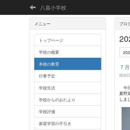
八嘉小学校
メニュー
ブロ
2
トップページ
学校の概要
20
本校の教育
７月
投稿日時
行事予定
今日
学校生活
夏野
しま
学校からのおたより
学校評価
家庭学習の手引き