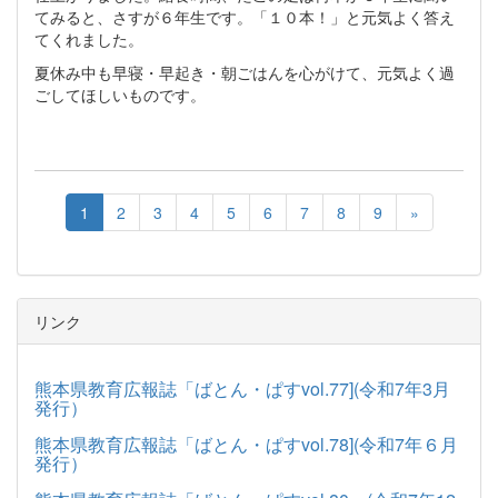
てみると、さすが６年生です。「１０本！」と元気よく答え
てくれました。
夏休み中も早寝・早起き・朝ごはんを心がけて、元気よく過
ごしてほしいものです。
1
2
3
4
5
6
7
8
9
»
リンク
熊本県教育広報誌「ばとん・ぱすvol.77](令和7年3月
発行）
熊本県教育広報誌「ばとん・ぱすvol.78](令和7年６月
発行）