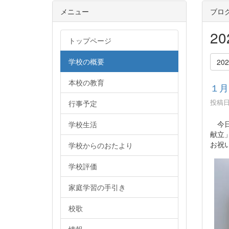
メニュー
ブロ
2
トップページ
学校の概要
20
本校の教育
１月
投稿日時
行事予定
今日
学校生活
献立
お祝
学校からのおたより
学校評価
家庭学習の手引き
校歌