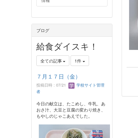
情報
ブログ
給食ダイスキ！
全ての記事
1件
７月１７日（金）
投稿日時 : 07/21
学校サイト管理
者
今日の献立は、たこめし、牛乳、あ
おさ汁、大豆と豆腐の変わり焼き、
もやしのじゃこあえでした。