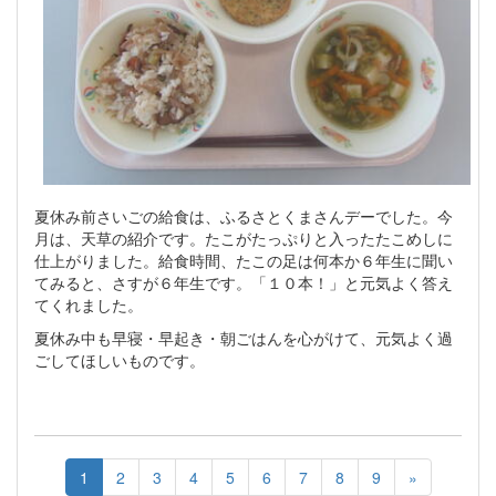
夏休み前さいごの給食は、ふるさとくまさんデーでした。今
月は、天草の紹介です。たこがたっぷりと入ったたこめしに
仕上がりました。給食時間、たこの足は何本か６年生に聞い
てみると、さすが６年生です。「１０本！」と元気よく答え
てくれました。
夏休み中も早寝・早起き・朝ごはんを心がけて、元気よく過
ごしてほしいものです。
1
2
3
4
5
6
7
8
9
»