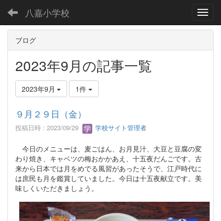
八嘉小学校
Toggl
ブログ
2023年9月の記事一覧
2023年9月
1件
９月２９日（金）
投稿日時 : 2023/09/29
学校サイト管理者
今日のメニューは、麦ごはん、お月見汁、大豆と豆腐の変
わり焼き、キャベツの梅おかかあえ、十五夜だんごです。古
来から日本では月をめでる風習があったそうで、江戸時代に
は庶民も月を鑑賞していました。今日は十五夜献立です。美
味しくいただきましょう。