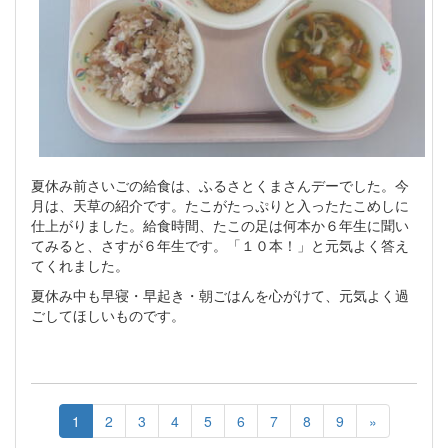
夏休み前さいごの給食は、ふるさとくまさんデーでした。今
月は、天草の紹介です。たこがたっぷりと入ったたこめしに
仕上がりました。給食時間、たこの足は何本か６年生に聞い
てみると、さすが６年生です。「１０本！」と元気よく答え
てくれました。
夏休み中も早寝・早起き・朝ごはんを心がけて、元気よく過
ごしてほしいものです。
1
2
3
4
5
6
7
8
9
»