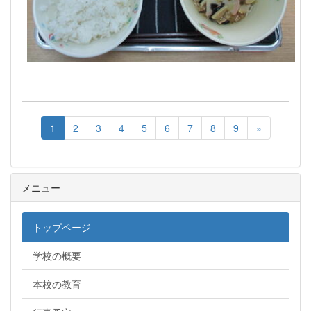
1
2
3
4
5
6
7
8
9
»
メニュー
トップページ
学校の概要
本校の教育