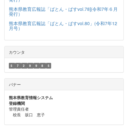
熊本県教育広報誌「ばとん・ぱすvol.78](令和7年６月
発行）
熊本県教育広報誌「ばとん・ぱすvol.80」(令和7年12
月号）
カウンタ
5
7
2
9
9
8
5
バナー
熊本県教育情報システム
登録機関
管理責任者
校長 坂口 恵子