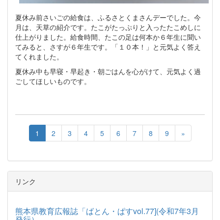
夏休み前さいごの給食は、ふるさとくまさんデーでした。今
月は、天草の紹介です。たこがたっぷりと入ったたこめしに
仕上がりました。給食時間、たこの足は何本か６年生に聞い
てみると、さすが６年生です。「１０本！」と元気よく答え
てくれました。
夏休み中も早寝・早起き・朝ごはんを心がけて、元気よく過
ごしてほしいものです。
1
2
3
4
5
6
7
8
9
»
リンク
熊本県教育広報誌「ばとん・ぱすvol.77](令和7年3月
発行）