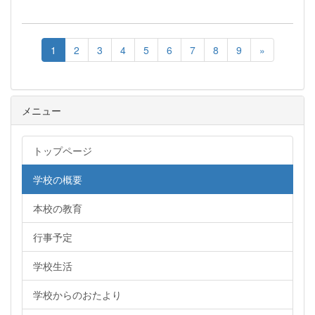
1
2
3
4
5
6
7
8
9
»
メニュー
トップページ
学校の概要
本校の教育
行事予定
学校生活
学校からのおたより