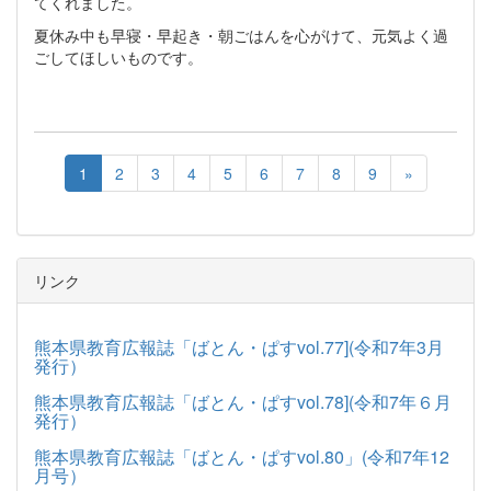
てくれました。
夏休み中も早寝・早起き・朝ごはんを心がけて、元気よく過
ごしてほしいものです。
1
2
3
4
5
6
7
8
9
»
リンク
熊本県教育広報誌「ばとん・ぱすvol.77](令和7年3月
発行）
熊本県教育広報誌「ばとん・ぱすvol.78](令和7年６月
発行）
熊本県教育広報誌「ばとん・ぱすvol.80」(令和7年12
月号）