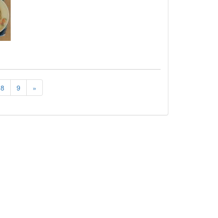
8
9
»