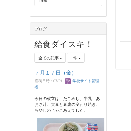
情報
ブログ
給食ダイスキ！
全ての記事
1件
７月１７日（金）
投稿日時 : 07/21
学校サイト管理
者
今日の献立は、たこめし、牛乳、あ
おさ汁、大豆と豆腐の変わり焼き、
もやしのじゃこあえでした。