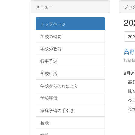
メニュー
ブロ
2
トップページ
学校の概要
20
本校の教育
高野
投稿日時
行事予定
8月3
学校生活
高野
学校からのおたより
味が
学校評価
今日
低学
家庭学習の手引き
校歌