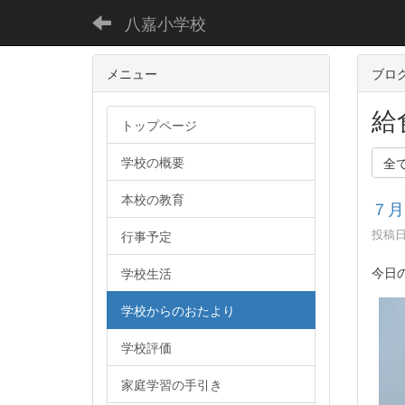
八嘉小学校
メニュー
ブロ
給
トップページ
学校の概要
全
本校の教育
７月
投稿日時
行事予定
今日
学校生活
学校からのおたより
学校評価
家庭学習の手引き