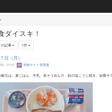
グ
食ダイスキ！
ての記事
1件
７日（月）
 : 07/07
学校サイト管理者
の献立は、麦ごはん、牛乳、魚そうめん汁、鮭の塩こうじ焼き、短冊サ