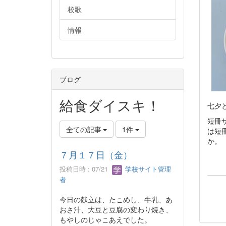
校歌
情報
ブログ
給食ダイスキ！
七夕
短冊
全ての記事
1件
は短
か。
７月１７日（金）
投稿日時 : 07/21
学校サイト管理
者
今日の献立は、たこめし、牛乳、あ
おさ汁、大豆と豆腐の変わり焼き、
もやしのじゃこあえでした。