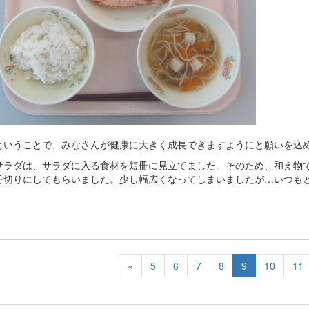
ということで、みなさんが健康に大きく成長できますようにと願いを込
サラダは、サラダに入る食材を短冊に見立てました。そのため、和え物
冊切りにしてもらいました。少し幅広くなってしまいましたが…いつも
«
5
6
7
8
9
10
11