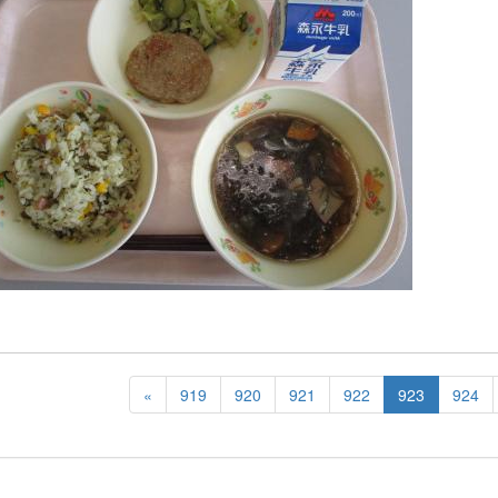
«
919
920
921
922
923
924