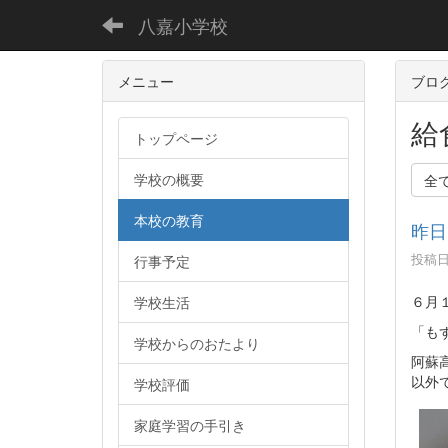
八嘉小学校
メニュー
ブロ
給
トップページ
学校の概要
全
本校の教育
昨日
投稿日時
行事予定
６月
学校生活
「も
学校からのおたより
阿蘇
以外
学校評価
家庭学習の手引き