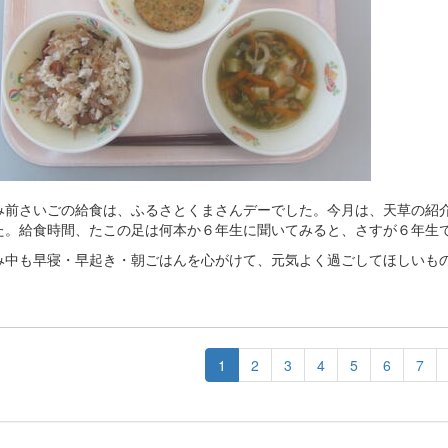
み前さいごの給食は、ふるさとくまさんデーでした。今月は、天草の紹
た。給食時間、たこの足は何本か６年生に聞いてみると、さすが６年生
み中も早寝・早起き・朝ごはんを心がけて、元気よく過ごしてほしいも
1
2
3
4
5
6
7