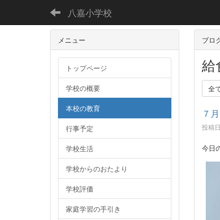
八嘉小学校
メニュー
ブロ
給
トップページ
学校の概要
全
本校の教育
７月
投稿日時
行事予定
今日
学校生活
学校からのおたより
学校評価
家庭学習の手引き