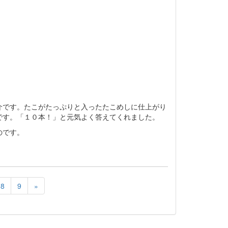
介です。たこがたっぷりと入ったたこめしに仕上がり
です。「１０本！」と元気よく答えてくれました。
のです。
8
9
»