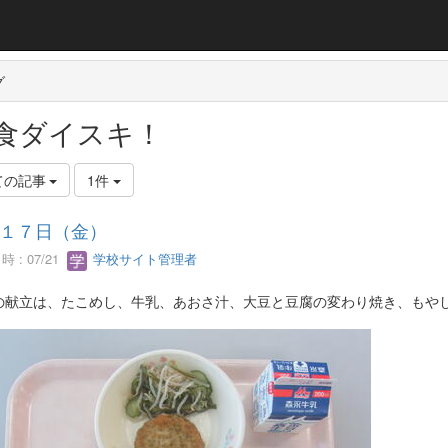
グ
食ダイスキ！
ての記事
1件
１７日（金）
 : 07/21
学校サイト管理者
の献立は、たこめし、牛乳、あおさ汁、大豆と豆腐の変わり焼き、もや