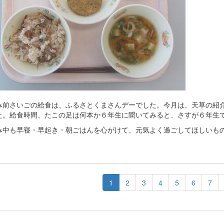
み前さいごの給食は、ふるさとくまさんデーでした。今月は、天草の紹
た。給食時間、たこの足は何本か６年生に聞いてみると、さすが６年生
み中も早寝・早起き・朝ごはんを心がけて、元気よく過ごしてほしいも
1
2
3
4
5
6
7