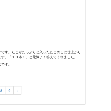
介です。たこがたっぷりと入ったたこめしに仕上がり
です。「１０本！」と元気よく答えてくれました。
のです。
8
9
»