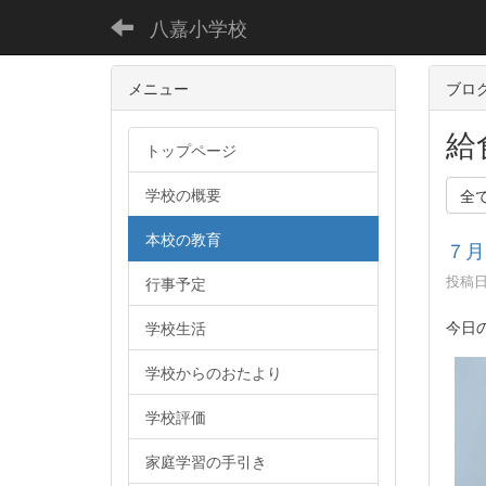
八嘉小学校
メニュー
ブロ
給
トップページ
学校の概要
全
本校の教育
７月
投稿日時
行事予定
今日
学校生活
学校からのおたより
学校評価
家庭学習の手引き