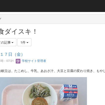
グ
食ダイスキ！
ての記事
1件
１７日（金）
 : 07/21
学校サイト管理者
の献立は、たこめし、牛乳、あおさ汁、大豆と豆腐の変わり焼き、もや