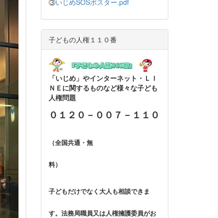
③
いじめSOSポスター.pdf
子どもの人権１１０番
「いじめ」やインターネット・ＬＩ
ＮＥに関
するものなど様々な子ども
人権問題
０１２０－００７－１１０
（全国共通・無
料）
子どもだけでなく大人も相談できま
す。法務局職員
又は人権擁護委員がお