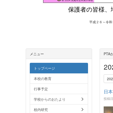
保護者の皆様、
平成２６～令和
メニュー
PT
2
トップページ
本校の教育
20
行事予定
日本
投稿日時
学校からのおたより
校内研究