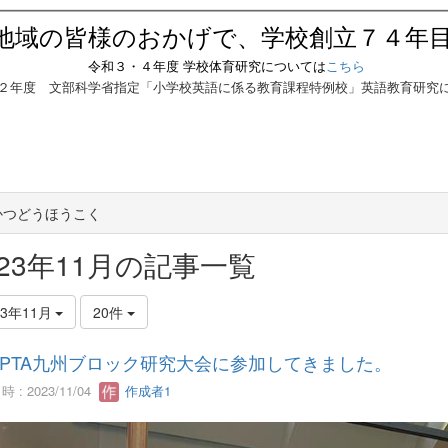
地域の皆様のおかげで、学校創立７４年
令和３・４年度 学校体育研究については
こちら
２年度 文部科学省指定「小学校英語に係る教育課程特例校」英語教育研究
Aかつどうほうこく
023年11月の記事一覧
23年11月
20件
PTA九州ブロック研究大会に参加してきました。
 : 2023/11/04
作成者1