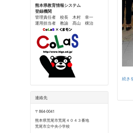
熊本県教育情報システム
登録機関
管理責任者 校長 木村 幸一
運用担当者 教諭 髙山 穣治
続き
連絡先
〒864‐0041
熊本県荒尾市荒尾４０４３番地
荒尾市立中央小学校