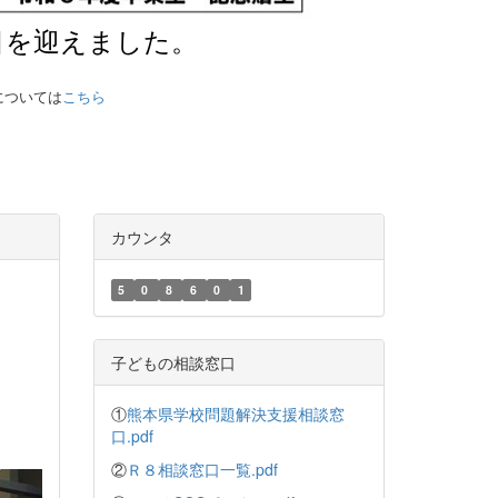
目を迎えました。
については
こちら
カウンタ
5
0
8
6
0
1
子どもの相談窓口
①
熊本県学校問題解決支援相談窓
口.pdf
②
Ｒ８相談窓口一覧.pdf