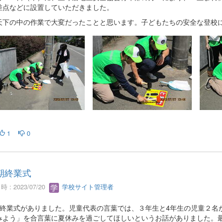
差点などに設置していただきました。
下の中の作業で大変だったことと思います。子どもたちの安全な登校に
1
0
期終業式
 : 2023/07/20
学校サイト管理者
期終業式がありました。児童代表の言葉では、３年生と4年生の児童２名
みよう」を合言葉に夏休みを過ごしてほしいというお話がありました。