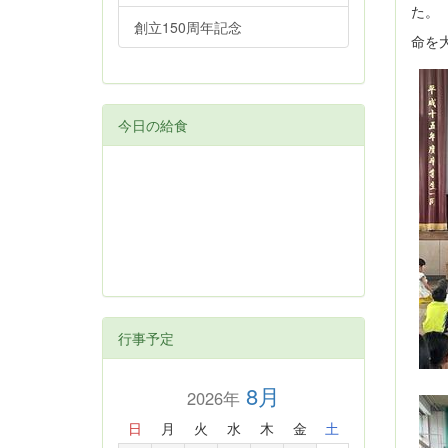
た。
創立150周年記念
命を
今日の給食
行事予定
8月
2026年
日
月
火
水
木
金
土