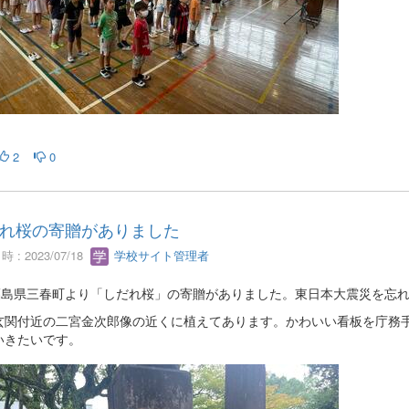
2
0
れ桜の寄贈がありました
 : 2023/07/18
学校サイト管理者
福島県三春町より「しだれ桜」の寄贈がありました。東日本大震災を忘
玄関付近の二宮金次郎像の近くに植えてあります。かわいい看板を庁務
いきたいです。