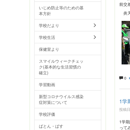
前交
いじめ防止等のための基
炎天
本方針
学校だより
学校生活
保健室より
スマイルウィークチェッ
ク(基本的な生活習慣の
確立)
0
学習動画
新型コロナウイルス感染
1学
症対策について
投稿日時
学校評価
1学
ばとん・ぱす
って