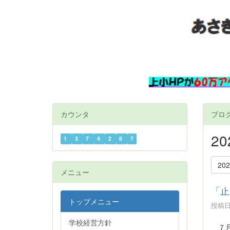
カウンタ
ブロ
2
1
3
7
4
2
8
7
20
メニュー
「止
トップメニュー
投稿日時
学校経営方針
７月