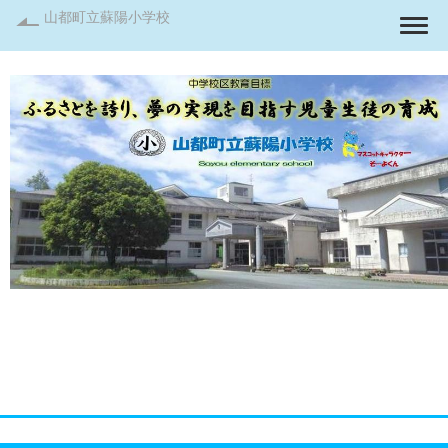
山都町立蘇陽小学校
Togg