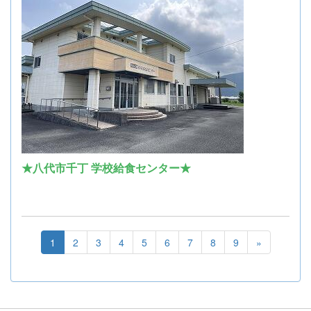
★八代市千丁 学校給食センター★
1
2
3
4
5
6
7
8
9
»