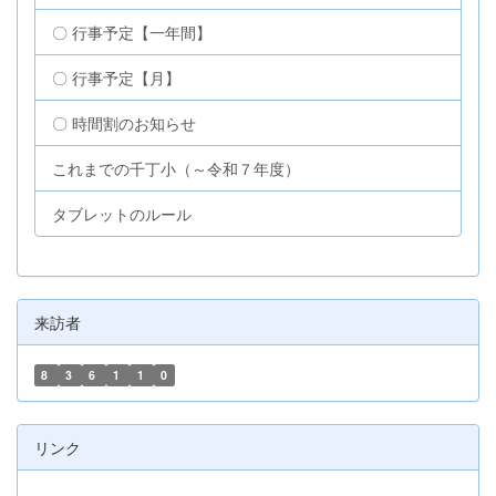
〇 行事予定【一年間】
〇 行事予定【月】
〇 時間割のお知らせ
これまでの千丁小（～令和７年度）
タブレットのルール
来訪者
8
3
6
1
1
0
リンク