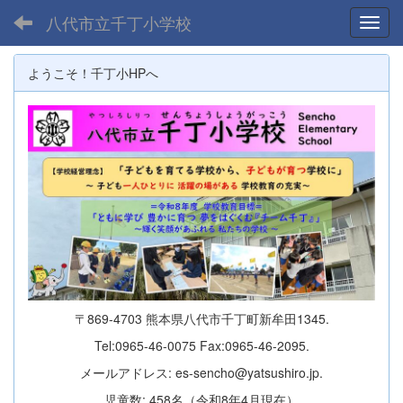
八代市立千丁小学校
Toggl
ようこそ！千丁小HPへ
〒869-4703 熊本県八代市千丁町新牟田1345.
Tel:0965-46-0075 Fax:0965-46-2095.
メールアドレス: es-sencho@yatsushiro.jp.
児童数: 458名（令和8年4月現在）