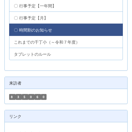
〇 行事予定【一年間】
〇 行事予定【月】
〇 時間割のお知らせ
これまでの千丁小（～令和７年度）
タブレットのルール
来訪者
8
3
5
0
6
0
リンク