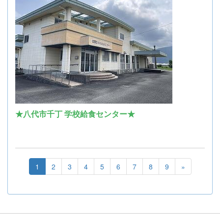
★八代市千丁 学校給食センター★
1
2
3
4
5
6
7
8
9
»