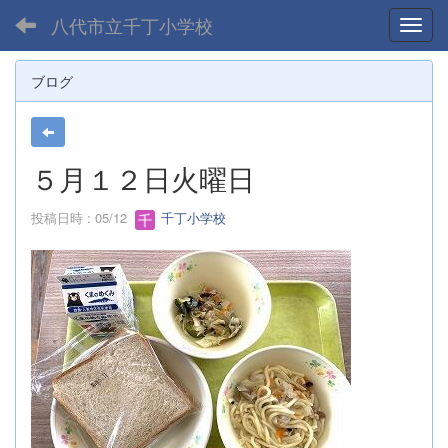
八代市立千丁小学校
Toggl
ブログ
５月１２日火曜日
投稿日時 : 05/12
千丁小学校