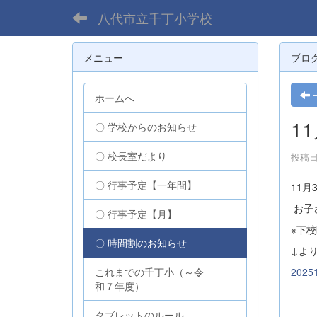
八代市立千丁小学校
メニュー
ブロ
ホームへ
1
〇 学校からのお知らせ
〇 校長室だより
投稿日時
〇 行事予定【一年間】
11月
お子
〇 行事予定【月】
※下
〇 時間割のお知らせ
↓よ
2025
これまでの千丁小（～令
和７年度）
タブレットのルール