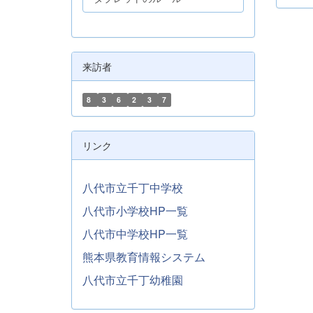
来訪者
8
3
6
2
3
7
リンク
八代市立千丁中学校
八代市小学校HP一覧
八代市中学校HP一覧
熊本県教育情報システム
八代市立千丁幼稚園