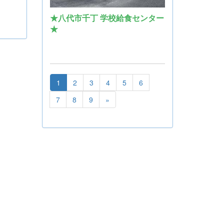
★八代市千丁 学校給食センター
★
1
2
3
4
5
6
7
8
9
»