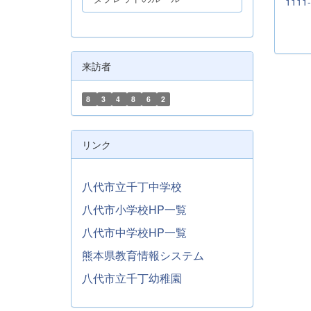
1111-
来訪者
8
3
4
8
6
2
リンク
八代市立千丁中学校
八代市小学校HP一覧
八代市中学校HP一覧
熊本県教育情報システム
八代市立千丁幼稚園