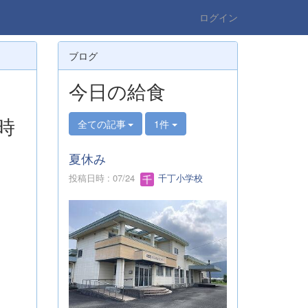
ログイン
ブログ
今日の給食
時
全ての記事
1件
夏休み
投稿日時 : 07/24
千丁小学校