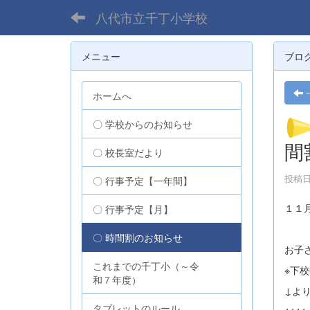
八代市立千丁小学校
メニュー
ブロ
ホームへ
〇 学校からのお知らせ
間
〇 校長室だより
投稿日時
〇 行事予定【一年間】
１１
〇 行事予定【月】
〇 時間割のお知らせ
お子
これまでの千丁小（～令
※下
和７年度）
↓よ
タブレットのルール