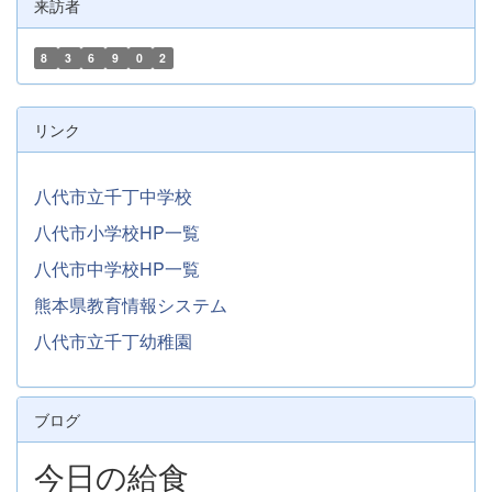
来訪者
8
3
6
9
0
2
リンク
八代市立千丁中学校
八代市小学校HP一覧
八代市中学校HP一覧
熊本県教育情報システム
八代市立千丁幼稚園
ブログ
今日の給食