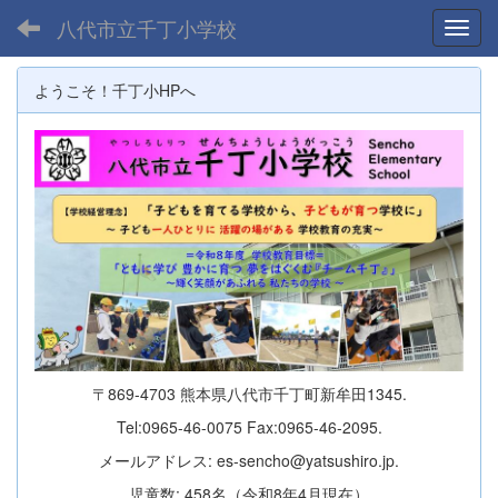
八代市立千丁小学校
Toggl
ようこそ！千丁小HPへ
〒869-4703 熊本県八代市千丁町新牟田1345.
Tel:0965-46-0075 Fax:0965-46-2095.
メールアドレス: es-sencho@yatsushiro.jp.
児童数: 458名（令和8年4月現在）