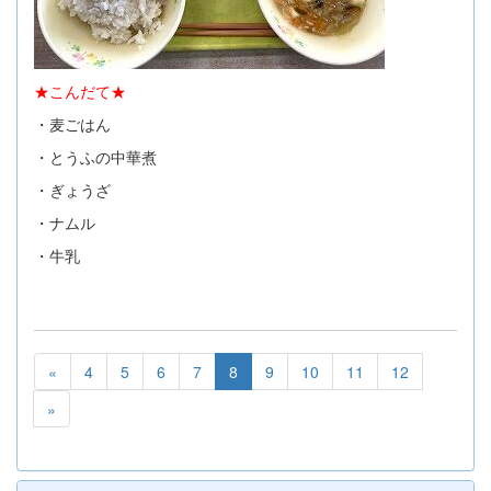
★こんだて★
・麦ごはん
・とうふの中華煮
・ぎょうざ
・ナムル
・牛乳
«
4
5
6
7
8
9
10
11
12
»