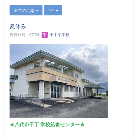
全ての記事
1件
夏休み
投稿日時 : 07/24
千丁小学校
★八代市千丁 学校給食センター★