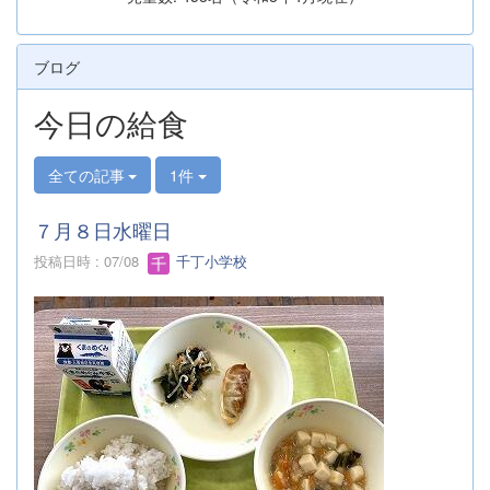
ブログ
今日の給食
全ての記事
1件
７月８日水曜日
投稿日時 : 07/08
千丁小学校