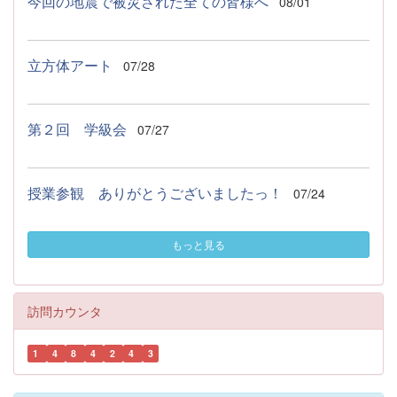
今回の地震で被災された全ての皆様へ
08/01
立方体アート
07/28
第２回 学級会
07/27
授業参観 ありがとうございましたっ！
07/24
もっと見る
訪問カウンタ
1
4
8
4
2
4
3