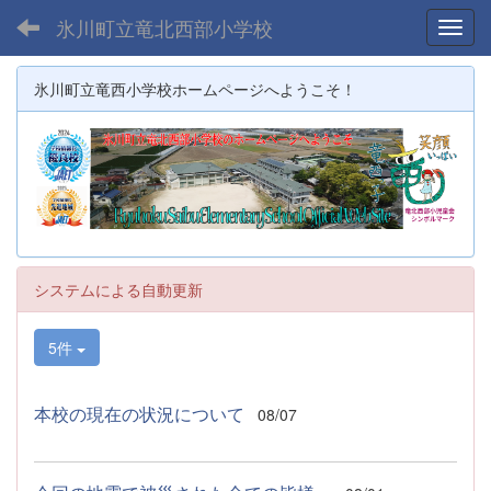
氷川町立竜北西部小学校
Toggl
氷川町立竜西小学校ホームページへようこそ！
システムによる自動更新
5件
本校の現在の状況について
08/07