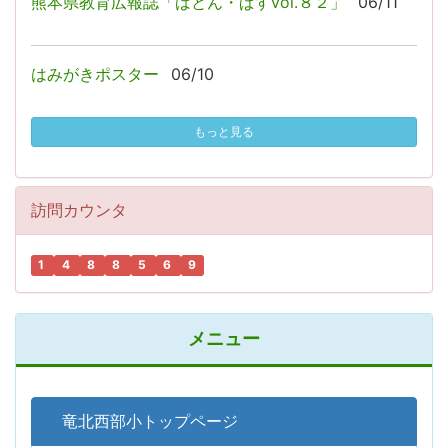
熊本県教育広報誌「ばとん・ぱすvol.８２」
06/11
はみがきポスター
06/10
もっと見る
訪問カウンタ
1
4
8
8
5
6
9
メニュー
竜北西部小トップページ