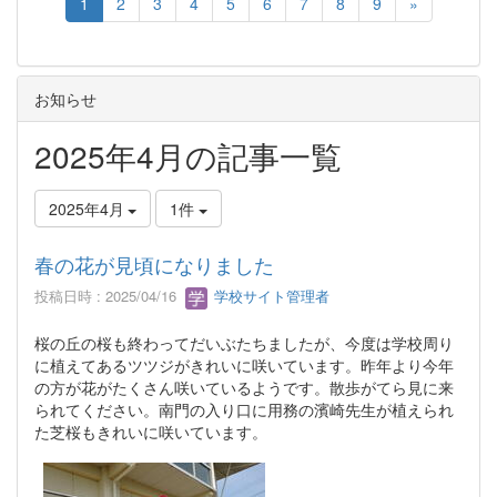
1
2
3
4
5
6
7
8
9
»
お知らせ
2025年4月の記事一覧
2025年4月
1件
春の花が見頃になりました
投稿日時 : 2025/04/16
学校サイト管理者
桜の丘の桜も終わってだいぶたちましたが、今度は学校周り
に植えてあるツツジがきれいに咲いています。昨年より今年
の方が花がたくさん咲いているようです。散歩がてら見に来
られてください。南門の入り口に用務の濱崎先生が植えられ
た芝桜もきれいに咲いています。