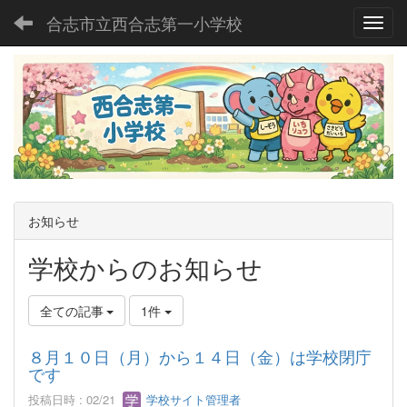
合志市立西合志第一小学校
Toggl
お知らせ
学校からのお知らせ
全ての記事
1件
８月１０日（月）から１４日（金）は学校閉庁
です
投稿日時 : 02/21
学校サイト管理者