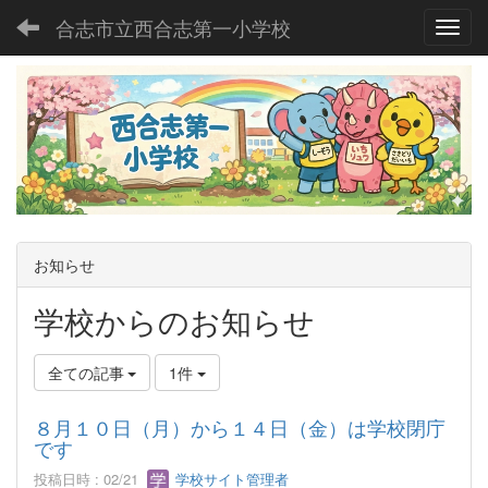
合志市立西合志第一小学校
Toggl
お知らせ
学校からのお知らせ
全ての記事
1件
８月１０日（月）から１４日（金）は学校閉庁
です
投稿日時 : 02/21
学校サイト管理者