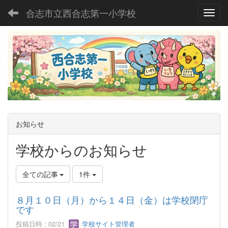
合志市立西合志第一小学校
Toggl
お知らせ
学校からのお知らせ
全ての記事
1件
８月１０日（月）から１４日（金）は学校閉庁
です
投稿日時 : 02/21
学校サイト管理者