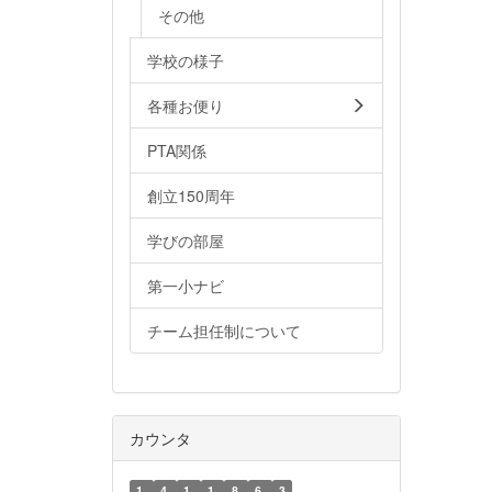
その他
学校の様子
各種お便り
PTA関係
創立150周年
学びの部屋
第一小ナビ
チーム担任制について
カウンタ
1
4
1
1
8
6
3