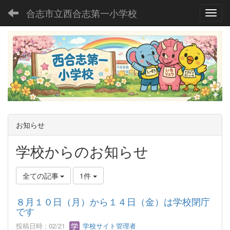
合志市立西合志第一小学校
Toggl
お知らせ
学校からのお知らせ
全ての記事
1件
８月１０日（月）から１４日（金）は学校閉庁
です
投稿日時 : 02/21
学校サイト管理者