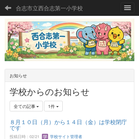
合志市立西合志第一小学校
Toggl
お知らせ
学校からのお知らせ
全ての記事
1件
８月１０日（月）から１４日（金）は学校閉庁
です
投稿日時 : 02/21
学校サイト管理者